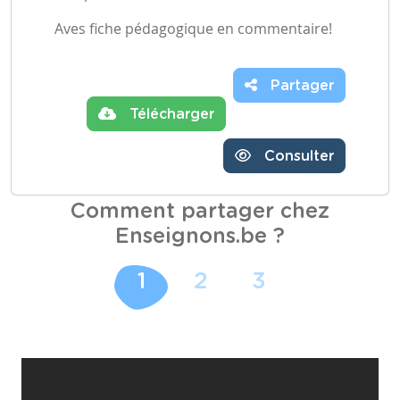
Aves fiche pédagogique en commentaire!
Partager
Télécharger
Consulter
Comment partager chez
Enseignons.be ?
1
2
3