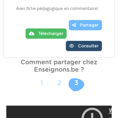
Aves fiche pédagogique en commentaire!
Partager
Télécharger
Consulter
Comment partager chez
Enseignons.be ?
1
2
3