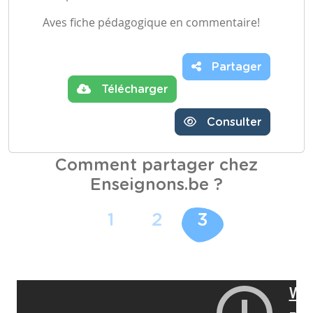
Aves fiche pédagogique en commentaire!
Partager
Télécharger
Consulter
Comment partager chez
Enseignons.be ?
1
2
3