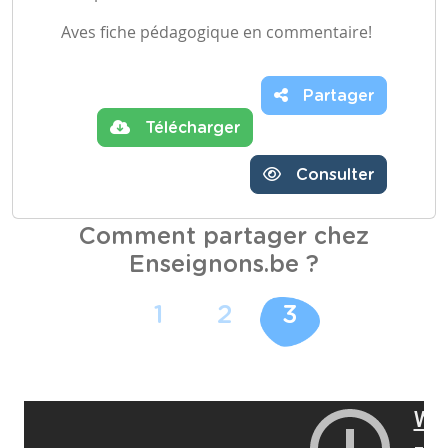
Aves fiche pédagogique en commentaire!
Partager
Télécharger
Consulter
Comment partager chez
Enseignons.be ?
1
2
3