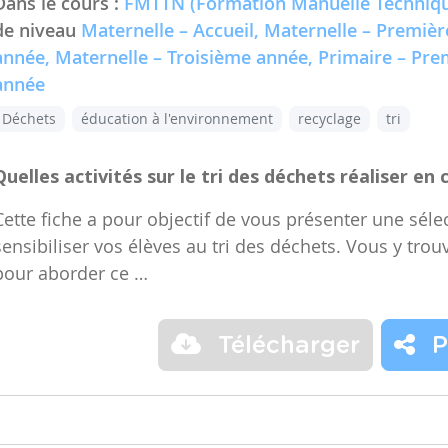
Dans le cours :
FMTTN (Formation Manuelle Techniqu
de niveau
Maternelle – Accueil, Maternelle – Premiè
année, Maternelle – Troisième année, Primaire – Pr
année
Déchets
éducation à l'environnement
recyclage
tri
Quelles activités sur le tri des déchets réaliser en 
Cette fiche a pour objectif de vous présenter une sélec
sensibiliser vos élèves au tri des déchets. Vous y trou
pour aborder ce …
Télécharger
P