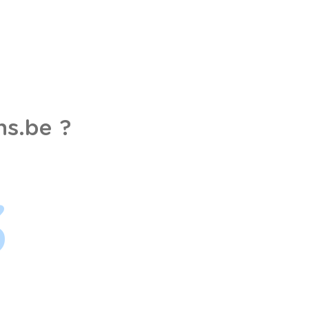
s.be ?
3