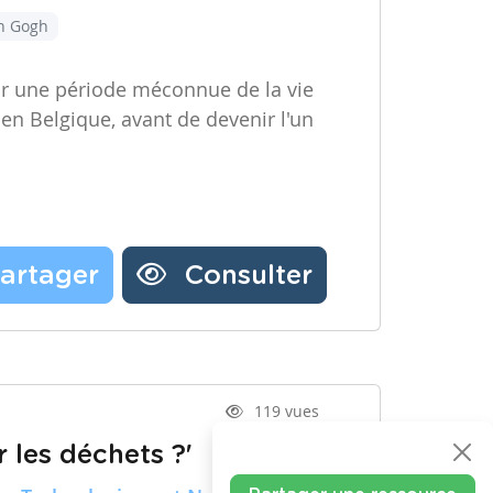
an Gogh
ir une période méconnue de la vie
 en Belgique, avant de devenir l'un
artager
Consulter
119 vues
 les déchets ?'