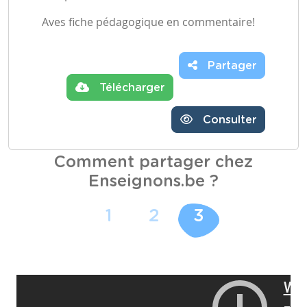
Aves fiche pédagogique en commentaire!
Partager
Télécharger
Consulter
Comment partager chez
Enseignons.be ?
1
2
3