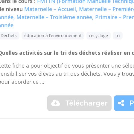
Dans le cours :
FMTTN (Formation Manuelle Techniqu
de niveau
Maternelle – Accueil, Maternelle – Premiè
année, Maternelle – Troisième année, Primaire – Pr
année
Déchets
éducation à l'environnement
recyclage
tri
Quelles activités sur le tri des déchets réaliser en 
Cette fiche a pour objectif de vous présenter une sélec
sensibiliser vos élèves au tri des déchets. Vous y trou
pour aborder ce …
Télécharger
P