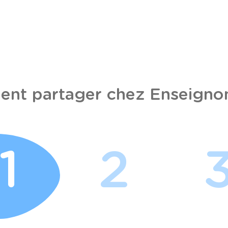
nt partager chez Enseignon
1
2