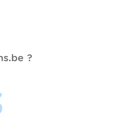
s.be ?
3