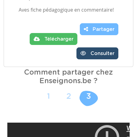
Aves fiche pédagogique en commentaire!
Partager
Télécharger
Consulter
Comment partager chez
Enseignons.be ?
1
2
3