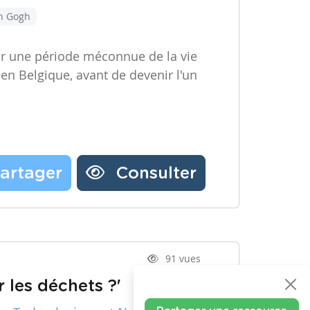
an Gogh
ir une période méconnue de la vie
 en Belgique, avant de devenir l'un
artager
Consulter
91 vues
 les déchets ?'