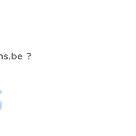
s.be ?
3