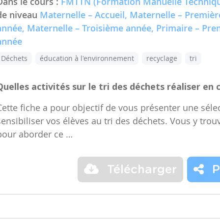
Dans le cours :
FMTTN (Formation Manuelle Techniqu
de niveau
Maternelle – Accueil, Maternelle – Premiè
année, Maternelle – Troisième année, Primaire – Pr
année
Déchets
éducation à l'environnement
recyclage
tri
Quelles activités sur le tri des déchets réaliser en 
Cette fiche a pour objectif de vous présenter une sélec
sensibiliser vos élèves au tri des déchets. Vous y trou
pour aborder ce …
Télécharger
P