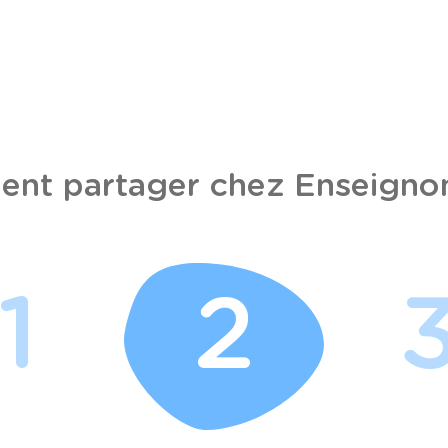
nt partager chez Enseignon
1
2