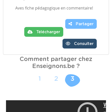
Aves fiche pédagogique en commentaire!
Partager
Télécharger
Consulter
Comment partager chez
Enseignons.be ?
1
2
3