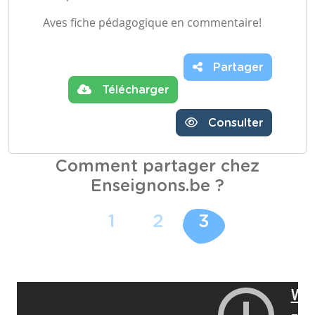
Aves fiche pédagogique en commentaire!
Partager
Télécharger
Consulter
Comment partager chez
Enseignons.be ?
1
2
3