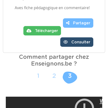
Aves fiche pédagogique en commentaire!
Partager
Télécharger
Consulter
Comment partager chez
Enseignons.be ?
1
2
3