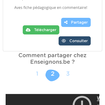
Aves fiche pédagogique en commentaire!
Partager
Télécharger
Consulter
Comment partager chez
Enseignons.be ?
1
2
3