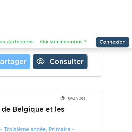
Partager une ressource
Nos partenaires
ourné avec mes élèves.
Notre newsletter
Contactez-nous
artager
Consulter
642 vues
 de Belgique et les
– Troisième année, Primaire –