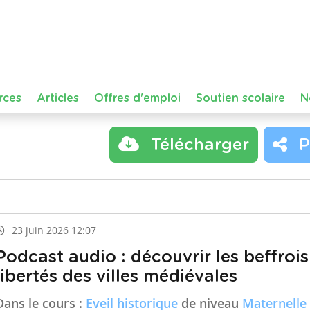
Septième année
Complexes
Clip vidéo humoristique sur les nombres complexes t
Aves fiche pédagogique en commentaire!
Télécharger
P
23 juin 2026 12:07
Podcast audio : découvrir les beffrois
libertés des villes médiévales
Dans le cours :
Eveil historique
de niveau
Maternelle 