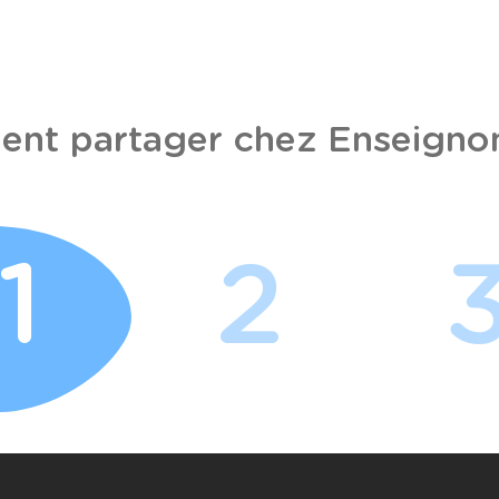
nt partager chez Enseignon
1
2