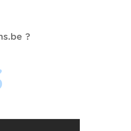
s.be ?
3