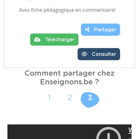
Aves fiche pédagogique en commentaire!
Partager
Télécharger
Consulter
Comment partager chez
Enseignons.be ?
1
2
3