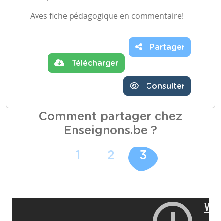
Aves fiche pédagogique en commentaire!
Partager
Télécharger
Consulter
Comment partager chez
Enseignons.be ?
1
2
3