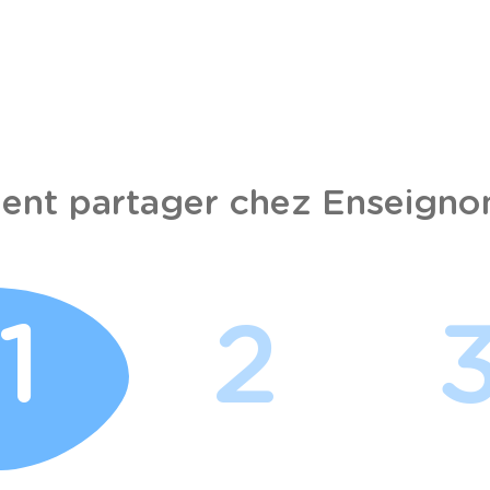
nt partager chez Enseignon
1
2