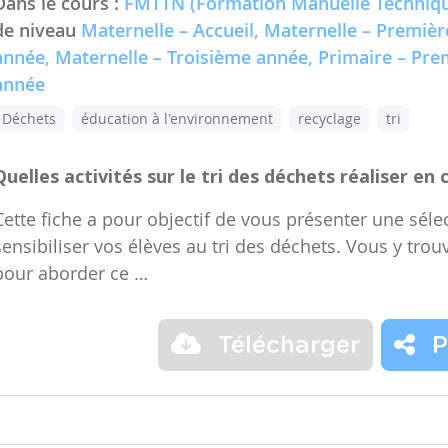
Dans le cours :
FMTTN (Formation Manuelle Techniqu
de niveau
Maternelle – Accueil, Maternelle – Premiè
année, Maternelle – Troisième année, Primaire – Pr
année
Déchets
éducation à l'environnement
recyclage
tri
Quelles activités sur le tri des déchets réaliser en 
Cette fiche a pour objectif de vous présenter une sélec
sensibiliser vos élèves au tri des déchets. Vous y trou
pour aborder ce …
Télécharger
P