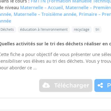
Dans le cours :
FMTTN (Formation Manuelle Techniqu
de niveau
Maternelle – Accueil, Maternelle – Premiè
année, Maternelle – Troisième année, Primaire – Pr
année
Déchets
éducation à l'environnement
recyclage
tri
Quelles activités sur le tri des déchets réaliser en 
Cette fiche a pour objectif de vous présenter une sélec
sensibiliser vos élèves au tri des déchets. Vous y trou
pour aborder ce …
Télécharger
P