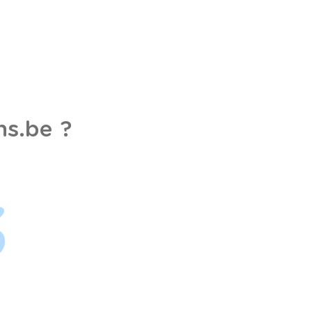
s.be ?
3