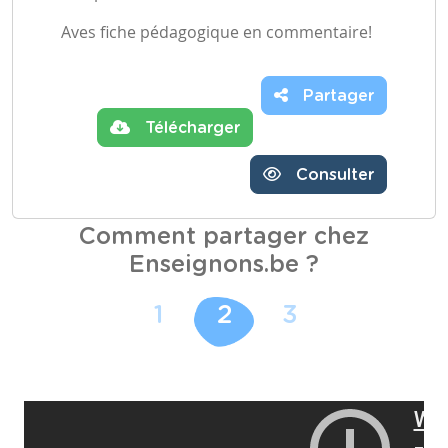
Aves fiche pédagogique en commentaire!
Partager
Télécharger
Consulter
Comment partager chez
Enseignons.be ?
1
2
3