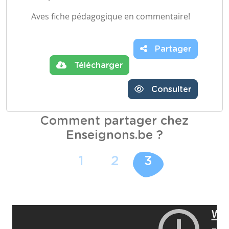
Aves fiche pédagogique en commentaire!
Partager
Télécharger
Consulter
Comment partager chez
Enseignons.be ?
1
2
3