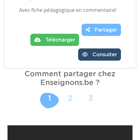
Aves fiche pédagogique en commentaire!
Partager
Télécharger
Consulter
Comment partager chez
Enseignons.be ?
1
2
3