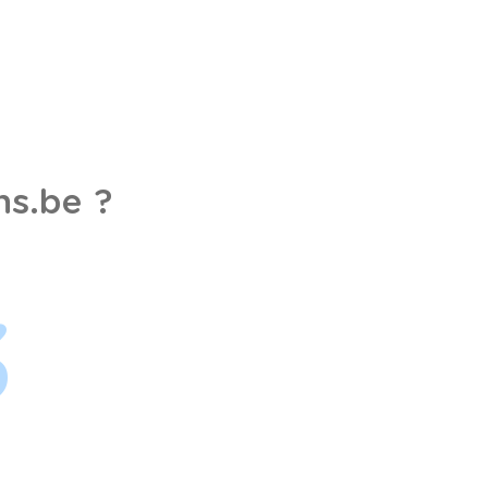
s.be ?
3