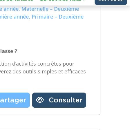
e Technologique et Numérique)
Partager une ressource
re année, Maternelle – Deuxième
emière année, Primaire – Deuxième
Nos partenaires
Notre newsletter
Contactez-nous
classe ?
tion d’activités concrètes pour
verez des outils simples et efficaces
artager
Consulter