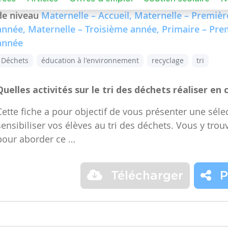
Dans le cours :
FMTTN (Formation Manuelle Techniqu
de niveau
Maternelle – Accueil, Maternelle – Premiè
année, Maternelle – Troisième année, Primaire – Pr
année
Déchets
éducation à l'environnement
recyclage
tri
Quelles activités sur le tri des déchets réaliser en 
Cette fiche a pour objectif de vous présenter une sélec
sensibiliser vos élèves au tri des déchets. Vous y trou
pour aborder ce …
Télécharger
P