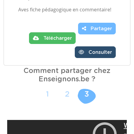
Aves fiche pédagogique en commentaire!
Partager
Télécharger
Consulter
Comment partager chez
Enseignons.be ?
1
2
3