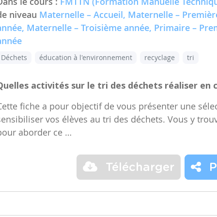
Dans le cours :
FMTTN (Formation Manuelle Techniqu
de niveau
Maternelle – Accueil, Maternelle – Premiè
année, Maternelle – Troisième année, Primaire – Pr
année
Déchets
éducation à l'environnement
recyclage
tri
Quelles activités sur le tri des déchets réaliser en 
Cette fiche a pour objectif de vous présenter une sélec
sensibiliser vos élèves au tri des déchets. Vous y trou
pour aborder ce …
Télécharger
P