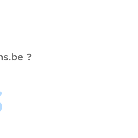
s.be ?
3