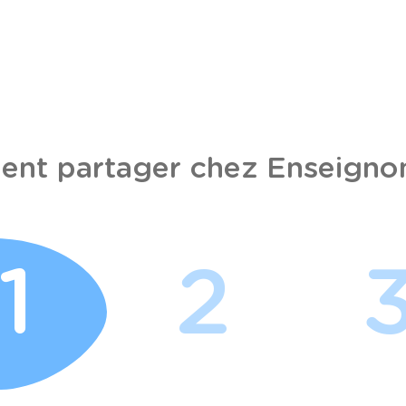
nt partager chez Enseignon
1
2