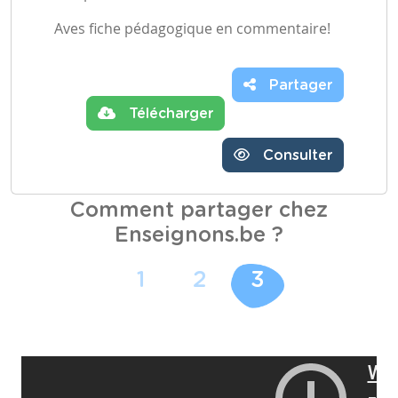
Aves fiche pédagogique en commentaire!
Partager
Télécharger
Consulter
Comment partager chez
Enseignons.be ?
1
2
3