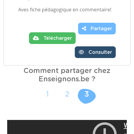
Aves fiche pédagogique en commentaire!
Partager
Télécharger
Consulter
Comment partager chez
Enseignons.be ?
1
2
3