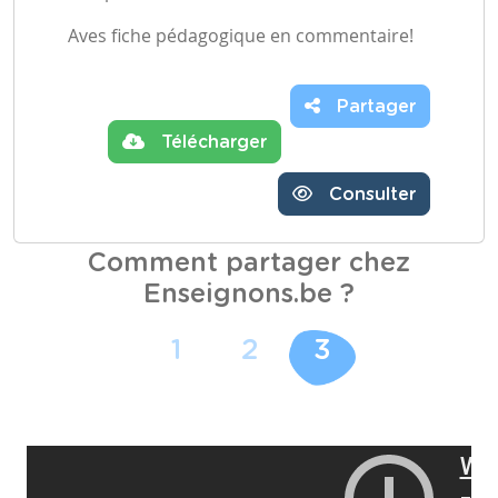
Aves fiche pédagogique en commentaire!
Partager
Télécharger
Consulter
Comment partager chez
Enseignons.be ?
1
2
3