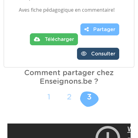
Aves fiche pédagogique en commentaire!
Partager
Télécharger
Consulter
Comment partager chez
Enseignons.be ?
1
2
3