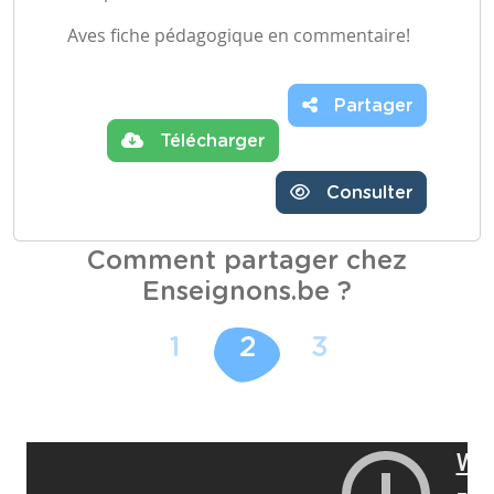
Aves fiche pédagogique en commentaire!
Partager
Télécharger
Consulter
Comment partager chez
Enseignons.be ?
1
2
3