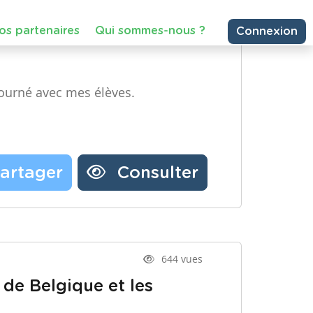
Partager une ressource
Nos partenaires
ourné avec mes élèves.
Notre newsletter
Contactez-nous
artager
Consulter
644 vues
 de Belgique et les
– Troisième année, Primaire –