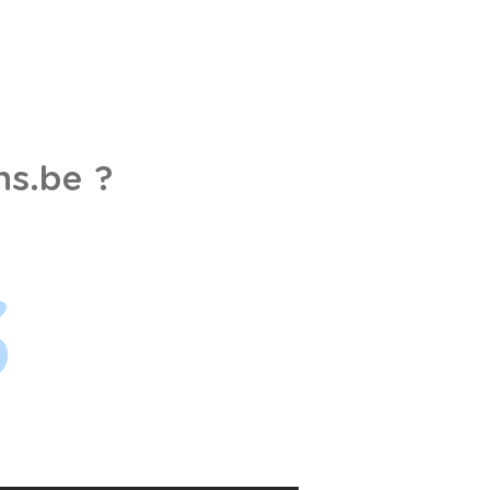
s.be ?
3