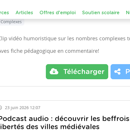
Septième année
Complexes
Clip vidéo humoristique sur les nombres complexes t
Aves fiche pédagogique en commentaire!
Télécharger
P
23 juin 2026 12:07
Podcast audio : découvrir les beffrois
libertés des villes médiévales
Dans le cours :
Eveil historique
de niveau
Maternelle 