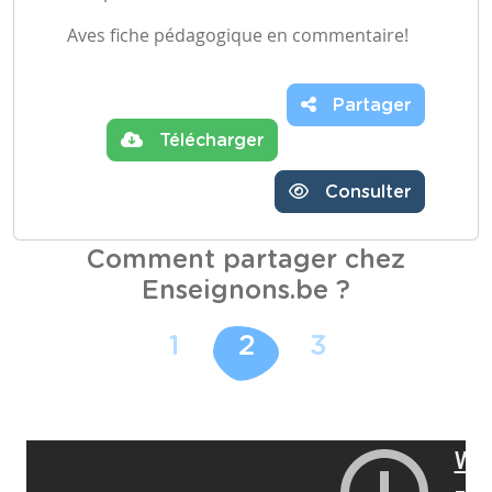
Aves fiche pédagogique en commentaire!
Partager
Télécharger
Consulter
Comment partager chez
Enseignons.be ?
1
2
3