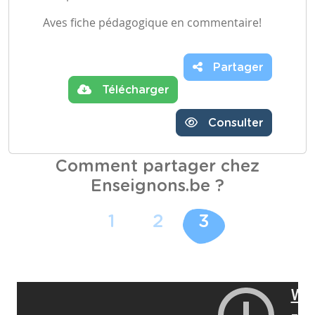
Aves fiche pédagogique en commentaire!
Partager
Télécharger
Consulter
Comment partager chez
Enseignons.be ?
1
2
3