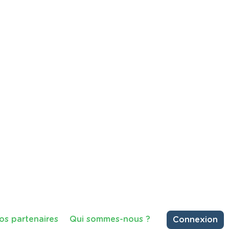
an Gogh
ir une période méconnue de la vie
 en Belgique, avant de devenir l'un
artager
Consulter
98 vues
 les déchets ?'