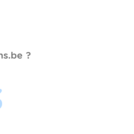
s.be ?
3