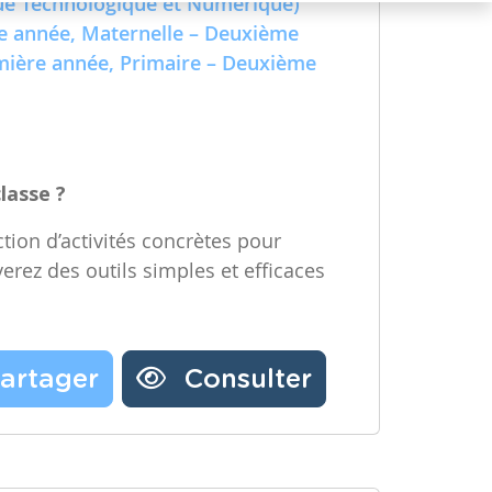
e Technologique et Numérique)
Partager une ressource
re année, Maternelle – Deuxième
emière année, Primaire – Deuxième
Nos partenaires
Notre newsletter
Contactez-nous
classe ?
tion d’activités concrètes pour
verez des outils simples et efficaces
artager
Consulter