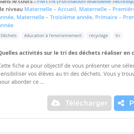
Dans le cours :
FMTTN (Formation Manuelle Techniqu
de niveau
Maternelle – Accueil, Maternelle – Premiè
année, Maternelle – Troisième année, Primaire – Pr
année
Déchets
éducation à l'environnement
recyclage
tri
Quelles activités sur le tri des déchets réaliser en 
Cette fiche a pour objectif de vous présenter une sélec
sensibiliser vos élèves au tri des déchets. Vous y trou
pour aborder ce …
Télécharger
P