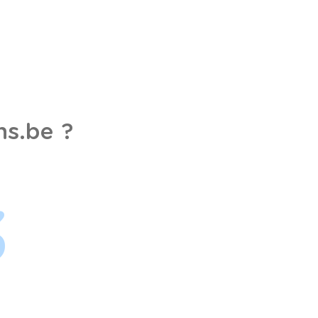
s.be ?
3