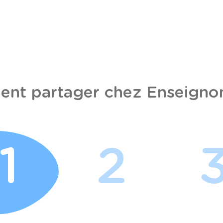
nt partager chez Enseignon
1
2