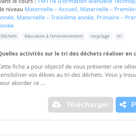
Dans le cours :
FMTTN (Formation Manuelle Techniqu
de niveau
Maternelle – Accueil, Maternelle – Premiè
année, Maternelle – Troisième année, Primaire – Pr
année
Déchets
éducation à l'environnement
recyclage
tri
Quelles activités sur le tri des déchets réaliser en 
Cette fiche a pour objectif de vous présenter une sélec
sensibiliser vos élèves au tri des déchets. Vous y trou
pour aborder ce …
Télécharger
P