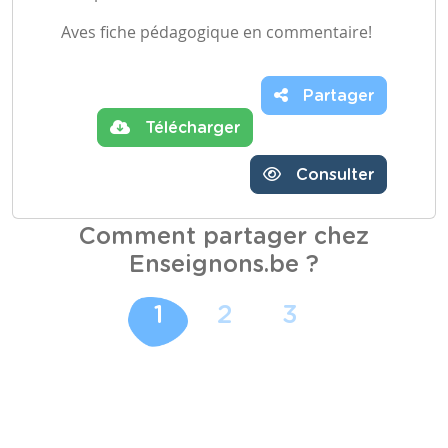
Aves fiche pédagogique en commentaire!
Partager
Télécharger
Consulter
Comment partager chez
Enseignons.be ?
1
2
3