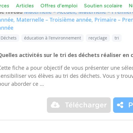
Dans le cours :
FMTTN (Formation Manuelle Techniqu
de niveau
Maternelle – Accueil, Maternelle – Premiè
année, Maternelle – Troisième année, Primaire – Pr
année
Déchets
éducation à l'environnement
recyclage
tri
Quelles activités sur le tri des déchets réaliser en 
Cette fiche a pour objectif de vous présenter une sélec
sensibiliser vos élèves au tri des déchets. Vous y trou
pour aborder ce …
Télécharger
P