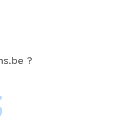
s.be ?
3