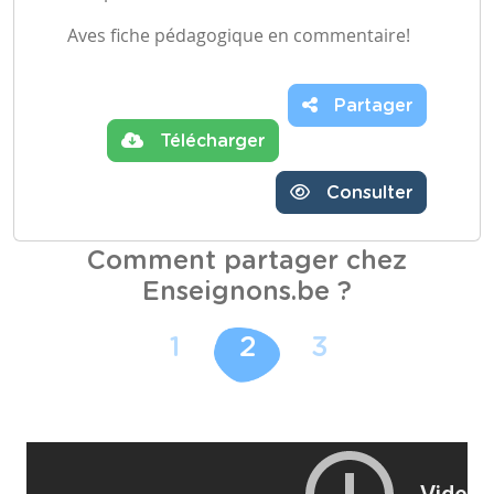
Aves fiche pédagogique en commentaire!
Partager
Télécharger
Consulter
Comment partager chez
Enseignons.be ?
1
2
3