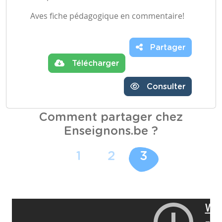
Aves fiche pédagogique en commentaire!
Partager
Télécharger
Consulter
Comment partager chez
Enseignons.be ?
1
2
3