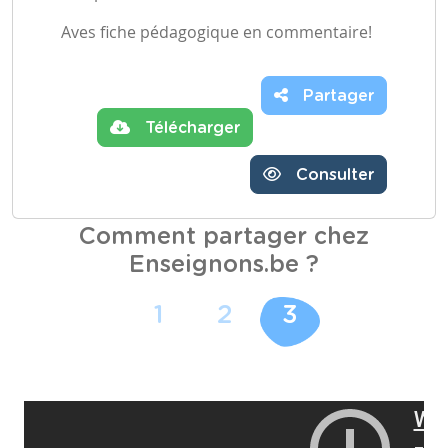
Aves fiche pédagogique en commentaire!
Partager
Télécharger
Consulter
Comment partager chez
Enseignons.be ?
1
2
3