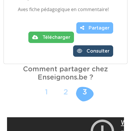
Aves fiche pédagogique en commentaire!
Partager
Télécharger
Consulter
Comment partager chez
Enseignons.be ?
1
2
3