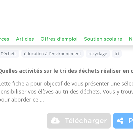
Dans le cours :
FMTTN (Formation Manuelle Techniqu
de niveau
Maternelle – Accueil, Maternelle – Premiè
année, Maternelle – Troisième année, Primaire – Pr
année
Déchets
éducation à l'environnement
recyclage
tri
Quelles activités sur le tri des déchets réaliser en 
Cette fiche a pour objectif de vous présenter une sélec
sensibiliser vos élèves au tri des déchets. Vous y trou
pour aborder ce …
Télécharger
P