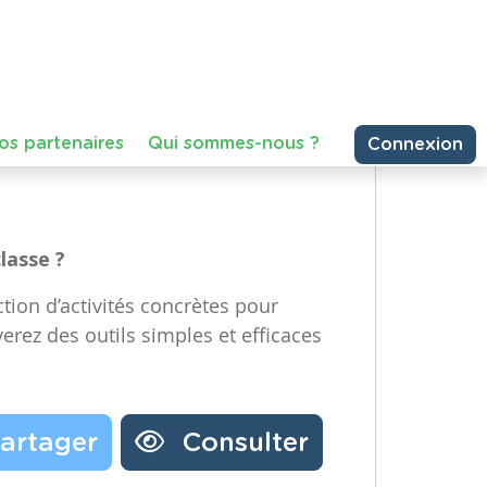
e Technologique et Numérique)
Partager une ressource
re année, Maternelle – Deuxième
emière année, Primaire – Deuxième
Nos partenaires
Notre newsletter
Contactez-nous
classe ?
tion d’activités concrètes pour
verez des outils simples et efficaces
artager
Consulter