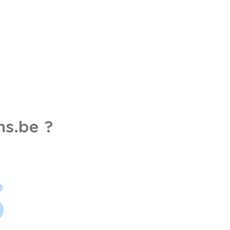
s.be ?
3