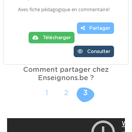
Aves fiche pédagogique en commentaire!
Partager
Télécharger
Consulter
Comment partager chez
Enseignons.be ?
1
2
3