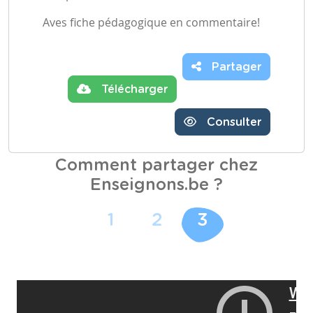
Aves fiche pédagogique en commentaire!
Partager
Télécharger
Consulter
Comment partager chez
Enseignons.be ?
1
2
3