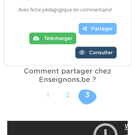
Aves fiche pédagogique en commentaire!
Partager
Télécharger
Consulter
Comment partager chez
Enseignons.be ?
1
2
3