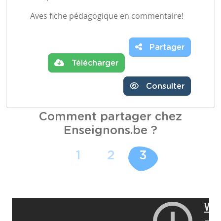
Aves fiche pédagogique en commentaire!
Partager
Télécharger
Consulter
Comment partager chez
Enseignons.be ?
1
2
3