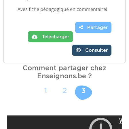
Aves fiche pédagogique en commentaire!
Partager
Télécharger
Consulter
Comment partager chez
Enseignons.be ?
1
2
3