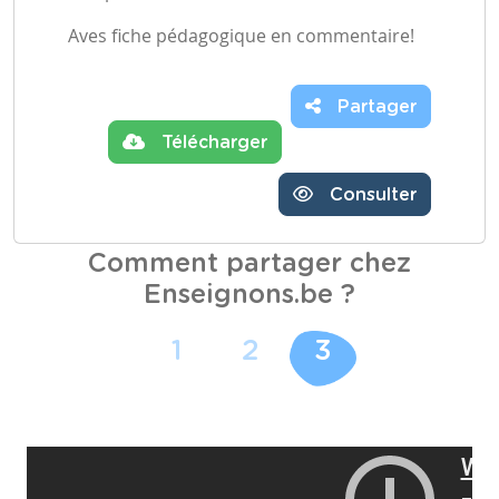
Aves fiche pédagogique en commentaire!
Partager
Télécharger
Consulter
Comment partager chez
Enseignons.be ?
1
2
3