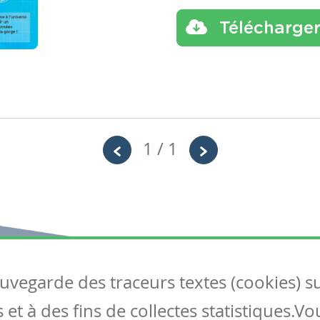
Télécharge
1 / 1
auvegarde des traceurs textes (cookies) s
Articles
S
et à des fins de collectes statistiques.V
Tous les articles
Co