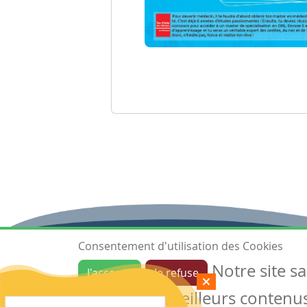
Consentement d'utilisation des Cookies
Notre site s
J'accepte
Je refuse
Ressources
garantir de meilleurs contenus 
Les ressources