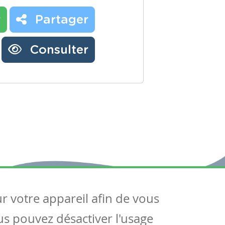
r
Partager
Consulter
ur votre appareil afin de vous
uivez-nous
ous pouvez désactiver l'usage
ntactez-nous