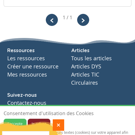
1 / 1
Ressources
Articles
Les ressources
Tous les articles
Créer une ressource
Articles DYS
Mes ressources
Articles TIC
Circulaires
Suivez-nous
Contactez-nous
Soutien scolaire
Consentement d'utilisation des Cookies
Notre page Facebook
J'accepte
Je refuse
S'inscrire à notre newsletter
Notre site sauvegarde des traceurs textes (cookies) sur votre appareil afin