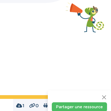
1
0
0
Partager une ressource