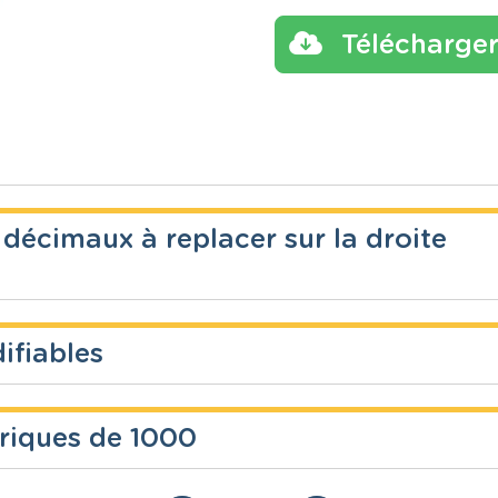
Télécharge
décimaux à replacer sur la droite
ifiables
Année
Tags
ues
2 années
ériques de 1000
Année
Tags
droite, 
Feuille d'exercices consistant à transfor
ues
2 années