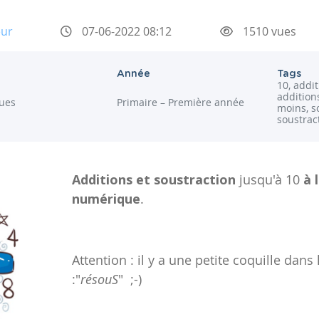
eur
07-06-2022 08:12
1510 vues
Année
Tags
10, addit
addition
ues
Primaire – Première année
moins, s
soustrac
Additions et soustraction
jusqu'à 10
à 
numérique
.
Attention : il y a une petite coquille dan
:"
résouS
" ;-)