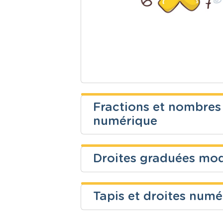
Fractions et nombres 
numérique
Bruno Dobbelstein
Droites graduées mod
Niveau
Cours
Fondamental
Mathématiq
Tapis et droites num
Niveau
Cours
célia van duuren
Fondamental
Mathématiq